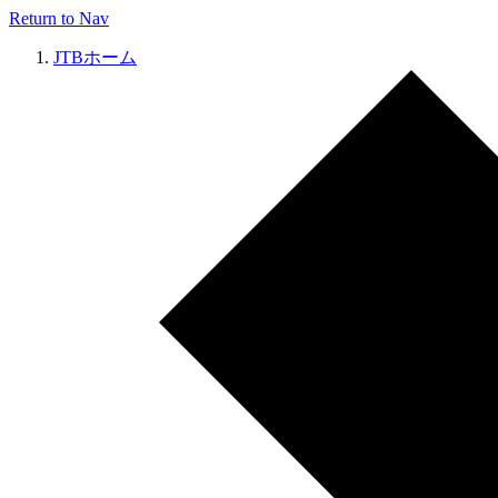
Return to Nav
JTBホーム