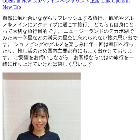
Opens in New Tab
ハワイスペシャリスト上級
Link Opens in
New Tab
自然に触れ合いながらリフレッシュする旅行、 観光やグル
メをメインにアクティブに過ごす旅行、 どちらも自身にと
って大切な旅行目的です。 ニュージーランドのテカポ湖で
みた南十字星などの満天の星空は忘れられない旅の思い出で
す。 ショッピングやグルメを楽しみに年一回は韓国へ行っ
たり、推し活のため国内主要都市にもよく出かけておりま
す。 ご要望をお伺いしながら、お客様ならではの旅行を一
緒に作り上げていければ嬉しく思います。