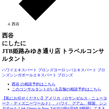
西谷
西谷
にしたに
JTB姫路みゆき通り店 トラベルコンサ
ルタント
ハワイ
エキスパート
ブロンズ
ヨーロッパ
エキスパート
ブロ
ンズ
シンガポール
エキスパート
ブロンズ
西谷 の相談予約はこちら
このコンサルタントがいる店舗の相談予約はこちら
【私にお任せください】アメリカ（ロサンゼルス・ニューヨ
ーク・ディズニーワールド）、ハワイ、グアム、韓国、シン
ガポール
Link Opens in New Tab
2024年6月MLB観戦してきま