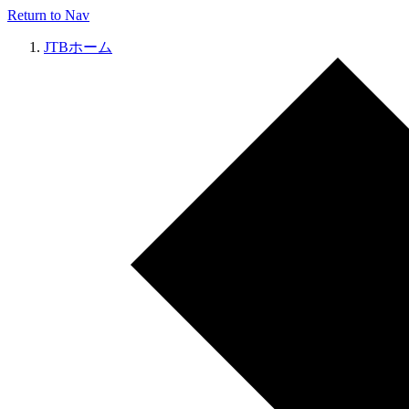
Return to Nav
JTBホーム