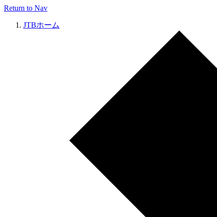
Return to Nav
JTBホーム