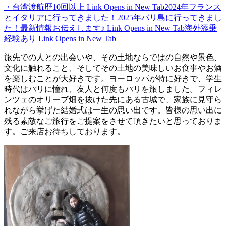
・台湾渡航歴10回以上
Link Opens in New Tab
2024年フランス
とイタリアに行ってきました！2025年バリ島に行ってきまし
た！最新情報お伝えします♪
Link Opens in New Tab
海外添乗
経験あり
Link Opens in New Tab
旅先での人との出会いや、その土地ならではの自然や景色、
文化に触れること、そしてその土地の美味しいお食事やお酒
を楽しむことが大好きです。ヨーロッパが特に好きで、学生
時代はパリに憧れ、友人と何度もパリを旅しました。フィレ
ンツェのオリーブ畑を抜けた先にある古城で、家族に見守ら
れながら挙げた結婚式は一生の思い出です。皆様の思い出に
残る素敵なご旅行をご提案をさせて頂きたいと思っておりま
す。ご来店お待ちしております。