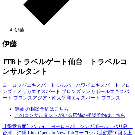
伊藤
伊藤
JTBトラベルゲート仙台 トラベルコ
ンサルタント
ヨーロッパ
エキスパート
シルバー
ハワイ
エキスパート
ブロ
ンズ
アメリカ
エキスパート
ブロンズ
シンガポール
エキスパ
ート
ブロンズ
アジア・南太平洋
エキスパート
ブロンズ
伊藤 の相談予約はこちら
このコンサルタントがいる店舗の相談予約はこちら
【得意方面】ハワイ ヨーロッパ シンガポール バリ島
台湾 沖縄
Link Opens in New Tab
ヨーロッパ渡航歴10回以上