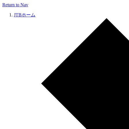
Return to Nav
JTBホーム