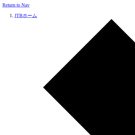
Return to Nav
JTBホーム