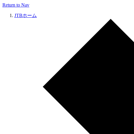
Return to Nav
JTBホーム