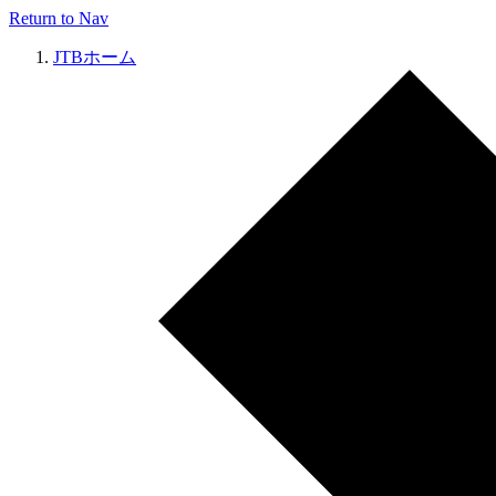
Return to Nav
JTBホーム