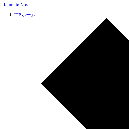
Return to Nav
JTBホーム