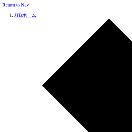
Return to Nav
JTBホーム