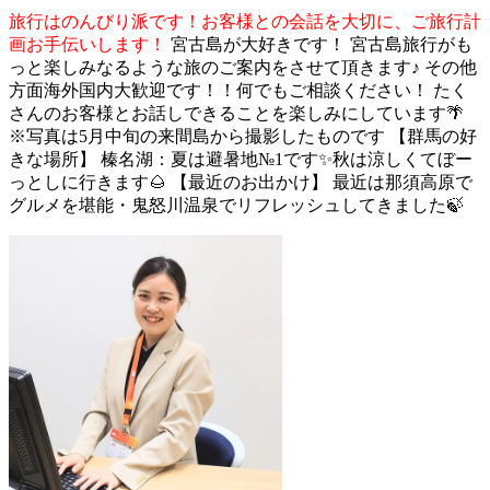
旅行はのんびり派です！お客様との会話を大切に、ご旅行計
画お手伝いします！
宮古島が大好きです！ 宮古島旅行がも
っと楽しみなるような旅のご案内をさせて頂きます♪ その他
方面海外国内大歓迎です！！何でもご相談ください！ たく
さんのお客様とお話しできることを楽しみにしています🌴
※写真は5月中旬の来間島から撮影したものです 【群馬の好
きな場所】 榛名湖：夏は避暑地№1です✨秋は涼しくてぼー
っとしに行きます🌰 【最近のお出かけ】 最近は那須高原で
グルメを堪能・鬼怒川温泉でリフレッシュしてきました🍃