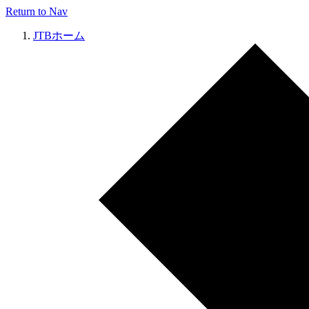
Return to Nav
JTBホーム