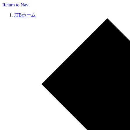
Return to Nav
JTBホーム