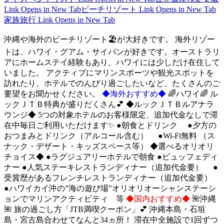
Link Opens in New Tab
ビーチリゾート
Link Opens in New Tab
家族旅行
Link Opens in New Tab
沖縄や海外のビーチリゾート🏖が大好きです。 海外リゾー
トは、ハワイ・グアム・サイパンが好きです。オーストラリ
アにホームステイ経験もあり、ハワイには少しだけ在住して
いました。 アクティブにマリンスポーツや観光スポットを
訪れたり、ホテルでのんびり過ごしたいなど、たくさんのご
要望をお聞かせください。
◆海外おすすめ◆
🌈ハワイ🌈 ル
ックＪＴＢ特典が盛りだくさん💕 ◆ルックＪＴＢルアナラ
ウンジ◆ 5つの対象ホテルのお客様限定、追加代金なしで滞
在中毎日ご利用いただけます✨ ●朝食とドリンク ●夕方の
おつまみとドリンク（アルコール含む） ●Wi-Fi無料 （ス
ナック・デザート・キッズスペース等） ◆選べるオリオリ
チョイス◆ ●ラグジュアリーホテルで朝食 ●ビュッフェディ
ナー ●人気ステーキレストランディナー（追加代金要） ●
受賞歴があるフレンチレストランディナー（追加代金要）
●ハワイカイ沖の”海の遊び場”オリオリオーシャンステーシ
ョンでマリンアクティビティ 等
◆国内おすすめ◆
🌺沖縄
🌺 旅の過ごし方「JTB満喫クーポン」💕 沖縄本島・石垣
島・宮古島合わせてなんと34ヵ所！ 滞在中全施設で1回ずつ