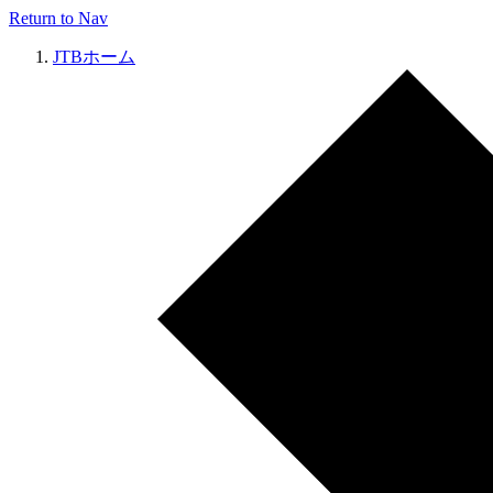
Return to Nav
JTBホーム