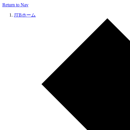
Return to Nav
JTBホーム