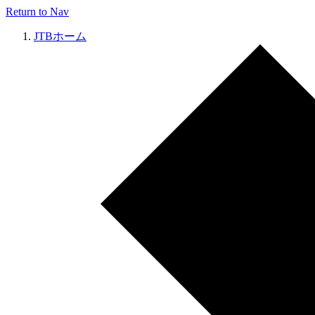
Return to Nav
JTBホーム