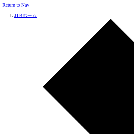
Return to Nav
JTBホーム