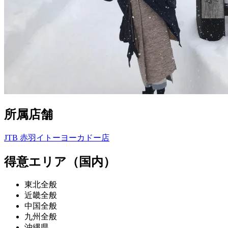
所属店舗
JTB 赤羽イトーヨーカドー店
得意エリア（国内）
東北全般
近畿全般
中国全般
九州全般
沖縄県