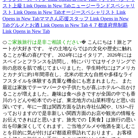
スト上級
Link Opens in New Tab
ニュージーランドスペシャリ
スト
Link Opens in New Tab
オージースペシャリスト
Link
Opens in New Tab
ママさん応援スタッフ
Link Opens in New
Tab
グルメとお酒
Link Opens in New Tab
４７都道府県制覇
Link Opens in New Tab
🍊
ご家族旅行は是非ご相談ください
🍓 こんにちは！旅とア
ートが大好きです。 その土地ならではの文化や歴史に触れ
ることが私の喜びです。 2024年にはイタリア、2026年には
スペインとフランスを訪問し、特にパリではサイクリングで
街の息吹を肌で感じてまいりました。学生時代にはアメリカ
とカナダに約1年間滞在し、北米の壮大な自然や多様なライ
フスタイルを体験する貴重な機会にも恵まれました。 また
最近は家族でテーマパークや子供たちが喜ぶホテルへ出かけ
ることが増えました。趣味は食べ歩きですが全国の中でも香
川のうどんや松本でのそば、東北地方の山菜料理など思い出
深いです。年に一度は関西方面を訪れ寺社仏閣や、USJへ行
っておりますので是非新しい関西方面のお店や観光の情報を
お伝えできればと思います。旅先での【美食】は旅行の思い
出を印象深くしてくれます。ご当地グルメや地酒を楽しむこ
とを目的に気が付けば47都道府県訪れております。 お客様