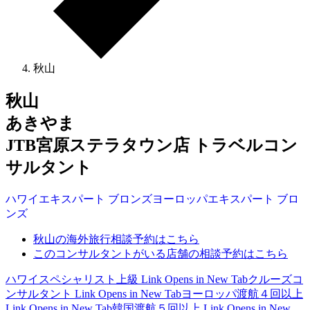
秋山
秋山
あきやま
JTB宮原ステラタウン店 トラベルコン
サルタント
ハワイ
エキスパート
ブロンズ
ヨーロッパ
エキスパート
ブロ
ンズ
秋山の海外旅行相談予約はこちら
このコンサルタントがいる店舗の相談予約はこちら
ハワイスペシャリスト上級
Link Opens in New Tab
クルーズコ
ンサルタント
Link Opens in New Tab
ヨーロッパ渡航４回以上
Link Opens in New Tab
韓国渡航５回以上
Link Opens in New