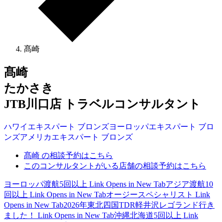
髙崎
髙崎
たかさき
JTB川口店 トラベルコンサルタント
ハワイ
エキスパート
ブロンズ
ヨーロッパ
エキスパート
ブロ
ンズ
アメリカ
エキスパート
ブロンズ
髙崎 の相談予約はこちら
このコンサルタントがいる店舗の相談予約はこちら
ヨーロッパ渡航5回以上
Link Opens in New Tab
アジア渡航10
回以上
Link Opens in New Tab
オージースペシャリスト
Link
Opens in New Tab
2026年東北四国TDR軽井沢レゴランド行き
ました！
Link Opens in New Tab
沖縄北海道5回以上
Link