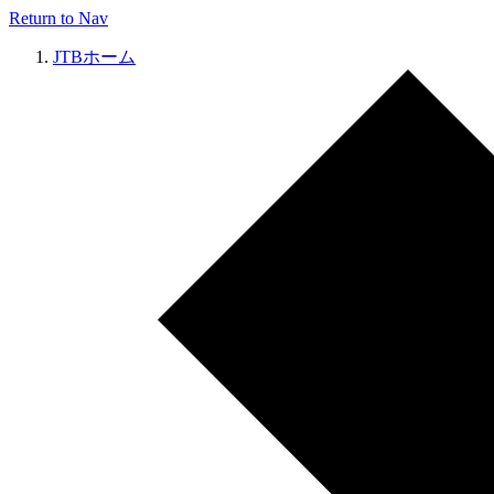
Return to Nav
JTBホーム