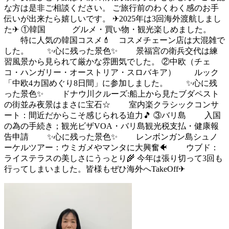
な方は是非ご相談ください。 ご旅行前のわくわく感のお手
伝いが出来たら嬉しいです。 ✈2025年は3回海外渡航しまし
た✈ ①韓国 グルメ・買い物・観光楽しめました。
特に人気の韓国コスメ💄 コスメチェーン店は大混雑で
した。 ✨心に残った景色✨ 景福宮の衛兵交代は練
習風景から見られて厳かな雰囲気でした。 ②中欧（チェ
コ・ハンガリー・オーストリア・スロバキア） ルック
「中欧4カ国めぐり8日間」に参加しました。 ✨心に残
った景色✨ ドナウ川クルーズ:船上から見たブダペスト
の街並み夜景はまさに宝石☆ 室内楽クラシックコンサ
ート：間近だからこそ感じられる迫力🎵 ③バリ島 入国
の為の手続き；観光ビザVOA・バリ島観光税支払・健康報
告申請 ✨心に残った景色✨ レンボンガン島シュノ
ーケルツアー：ウミガメやマンタに大興奮🐠 ウブド：
ライステラスの美しさにうっとり🌾 今年は張り切って3回も
行ってしまいました。皆様もぜひ海外へTakeOff✈