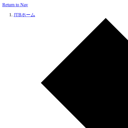
Return to Nav
JTBホーム