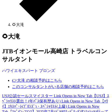
🌻大滝
🌻大滝
JTBイオンモール高崎店 トラベルコン
サルタント
ハワイ
エキスパート
ブロンズ
👉大滝 の相談予約はこちら
このコンサルタントがいる店舗の相談予約はこちら
USJ公認セールスマイスター
Link Opens in New Tab
【USJ】ｽ
ﾍﾟｼｬﾘｽﾄ選出！(年ﾊﾟｽ保有歴あり)
Link Opens in New Tab
【ﾊﾜ
ｲ】ｴｷｽﾊﾟｰﾄ(ﾌﾞﾛﾝｽﾞ)・ｽﾍﾟｼｬﾘｽﾄ(上級)
Link Opens in New
Tab
【ｽﾍﾟｲﾝ･ﾌﾗﾝｽ】2025年7月(ﾊﾞﾙｾﾛﾅ･ﾊﾟﾘ･ﾓﾝｻﾝﾐｯｼｪﾙ)行って