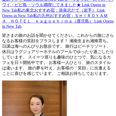
ワイ・ピピ島・ソウル満喫してきました★
Link Opens in
New Tab
私の東北おすすめ宿：游泉志だて（岩手）
Link
Opens in New Tab
私の九州おすすめ宿：ＳＨＩＲＯＹＡＭ
Ａ ＨＯＴＥＬ ｋａｇｏｓｈｉｍａ（鹿児島）
Link Opens
in New Tab
皆さまの旅のお話を聞かせてください。これからの旅にさら
なるお客様の笑顔をプラスします！ 湘南生まれ湘南育ち。
日課は海へのんびりお散歩です。 旅行はビーチリゾート、
休日はラグジュアリーホテルのプールでゆったり過ごしたり
しています。 スイーツ巡りも趣味のひとつで、気になるカ
フェを日々開拓中です。 お客様一人ひとり、旅のスタイル
は違います。 旅の夢を叶え、お客様の「笑顔」に出逢える
ことに喜びを感じています。 ご相談お待ちしております。