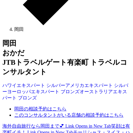
岡田
岡田
おかだ
JTBトラベルゲート有楽町 トラベルコ
ンサルタント
ハワイ
エキスパート
シルバー
アメリカ
エキスパート
シルバ
ー
ヨーロッパ
エキスパート
ブロンズ
オーストラリア
エキス
パート
ブロンズ
岡田の相談予約はこちら
このコンサルタントがいる店舗の相談予約はこちら
海外自由旅行なら岡田まで💕
Link Opens in New Tab
笑顔は有
楽町イチ！
Link Opens in New Tab
モーリシャス・スイス・ハ