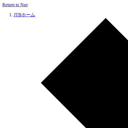
Return to Nav
JTBホーム