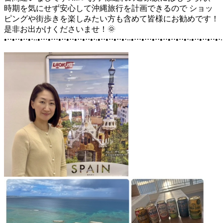
時期を気にせず安心して沖縄旅行を計画できるので ショッ
ピングや街歩きを楽しみたい方も含めて皆様にお勧めです！
是非お出かけくださいませ！🌞
•⋅⋅•⋅⋅•⋅⋅•⋅∙∙•⋅⋅⋅•⋅⋅⋅•⋅⋅•⋅⋅•⋅⋅•⋅⋅•⋅∙•⋅⋅•⋅⋅•⋅⋅•⋅∙∙•⋅⋅⋅•⋅⋅⋅•⋅⋅•⋅⋅•⋅⋅•⋅⋅•⋅∙•⋅⋅•⋅⋅•⋅⋅•⋅