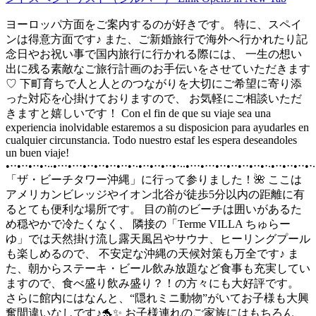
ヨーロッパ方面をご案内するのが好きです。 特に、スペイ
ンは得意方面です♪ また、ご新婚旅行で海外へ行かれたり記
念日やお祝い事で国内旅行に行かれる際には、 一生の想い
出に残る素敵なご旅行計画のお手伝いをさせていただきます
♡ 下町育ちで人と人とのつながりを大切にご希望に寄り添
った対応を心掛けておりますので、 お気軽にご相談いただ
きますと嬉しいです！ Con el fin de que su viaje sea una
experiencia inolvidable estaremos a su disposicion para ayudarles en
cualquier circunstancia. Todo nuestro estaf les espera deseandoles
un buen viaje!
•⋅⋅•⋅⋅•⋅⋅•⋅∙∙•⋅⋅⋅•⋅⋅⋅•⋅⋅•⋅⋅•⋅⋅•⋅⋅•⋅∙•⋅⋅•⋅⋅•⋅⋅•⋅∙∙•⋅⋅⋅•⋅⋅⋅•⋅⋅•⋅⋅•⋅⋅•⋅⋅•⋅∙•⋅⋅•⋅⋅•⋅⋅•⋅
「ザ・ビーチタワー沖縄」に行って参りました！🌺 ここは
アメリカンビレッジやイオン北谷が徒歩5分以内の距離に有
るとても便利な場所です。 目の前のビーチは囲いがあるた
め穏やかで冷たくなく、 隣接の「Terme VILLA ちゅらー
ゆ」では天然掛け流し露天風呂やサウナ、ヒーリングプール
も楽しめるので、 不安定な沖縄の天候対策も万全です♪ ま
た、朝からステーキ・ビール飲み放題など食事も充実してい
ますので、食べ盛り飲み盛り？！の方々にも大好評です。
さらに館内にはなんと、“隠れミニ動物”がいてお子様も大興
奮間違いなしです♪🐬✨ お子様連れのご家族にはもちろん、