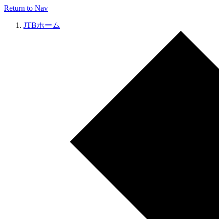
Return to Nav
JTBホーム