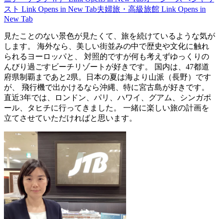
スト
Link Opens in New Tab
夫婦旅・高級旅館
Link Opens in
New Tab
見たことのない景色が見たくて、旅を続けているような気が
します。 海外なら、美しい街並みの中で歴史や文化に触れ
られるヨーロッパと、 対照的ですが何も考えずゆっくりの
んびり過ごすビーチリゾートが好きです。 国内は、47都道
府県制覇まであと2県。日本の夏は海より山派（長野）です
が、 飛行機で出かけるなら沖縄、特に宮古島が好きです。
直近3年では、ロンドン、パリ、ハワイ、グアム、シンガポ
ール、タヒチに行ってきました。 一緒に楽しい旅の計画を
立てさせていただければと思います。