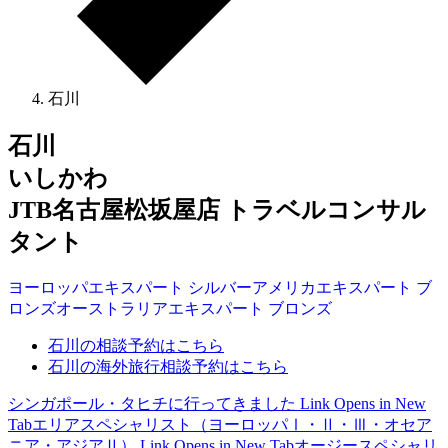
石川
石川
いしかわ
JTB名古屋松坂屋店 トラベルコンサル
タント
ヨーロッパ
エキスパート
シルバー
アメリカ
エキスパート
ブ
ロンズ
オーストラリア
エキスパート
ブロンズ
石川の相談予約はこちら
石川の海外旅行相談予約はこちら
シンガポール・タヒチに行ってきました
Link Opens in New
Tab
エリアスペシャリスト（ヨーロッパⅠ・Ⅱ・Ⅲ・オセア
ニア・アジアⅡ）
Link Opens in New Tab
オージースペシャリ