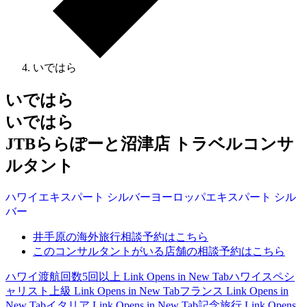
いではら
いではら
いではら
JTBららぽーと沼津店 トラベルコンサ
ルタント
ハワイ
エキスパート
シルバー
ヨーロッパ
エキスパート
シル
バー
井手原の海外旅行相談予約はこちら
このコンサルタントがいる店舗の相談予約はこちら
ハワイ渡航回数5回以上
Link Opens in New Tab
ハワイスペシ
ャリスト上級
Link Opens in New Tab
フランス
Link Opens in
New Tab
イタリア
Link Opens in New Tab
記念旅行
Link Opens