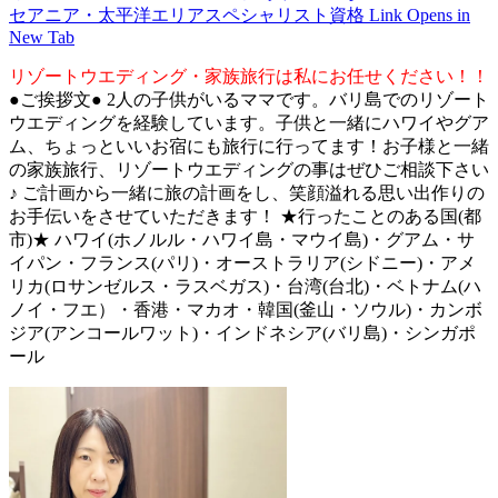
セアニア・太平洋エリアスペシャリスト資格
Link Opens in
New Tab
リゾートウエディング・家族旅行は私にお任せください！！
●ご挨拶文● 2人の子供がいるママです。バリ島でのリゾート
ウエディングを経験しています。子供と一緒にハワイやグア
ム、ちょっといいお宿にも旅行に行ってます！お子様と一緒
の家族旅行、リゾートウエディングの事はぜひご相談下さい
♪ ご計画から一緒に旅の計画をし、笑顔溢れる思い出作りの
お手伝いをさせていただきます！ ★行ったことのある国(都
市)★ ハワイ(ホノルル・ハワイ島・マウイ島)・グアム・サ
イパン・フランス(パリ)・オーストラリア(シドニー)・アメ
リカ(ロサンゼルス・ラスベガス)・台湾(台北)・ベトナム(ハ
ノイ・フエ）・香港・マカオ・韓国(釜山・ソウル)・カンボ
ジア(アンコールワット)・インドネシア(バリ島)・シンガポ
ール