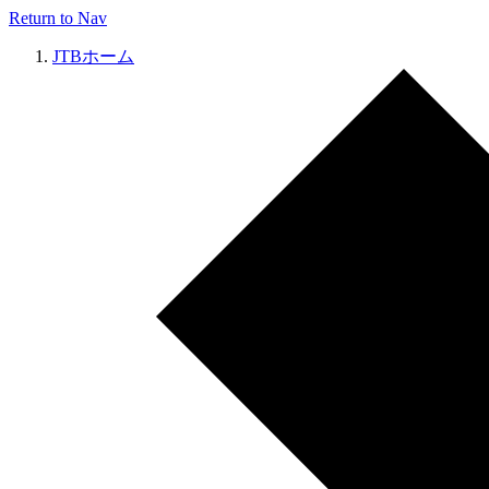
Return to Nav
JTBホーム