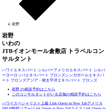
岩野
岩野
いわの
JTBイオンモール倉敷店 トラベルコン
サルタント
ハワイ
エキスパート
シルバー
アメリカ
エキスパート
シルバ
ー
ヨーロッパ
エキスパート
ブロンズ
シンガポール
エキスパ
ート
ブロンズ
アジア・南太平洋
エキスパート
ブロンズ
岩野 の相談予約はこちら
このコンサルタントがいる店舗の相談予約はこちら
ハワイスペシャリスト上級
Link Opens in New Tab
アメリカ
(MLB観戦ツアー)
Link Opens in New Tab
スイス
Link Opens in