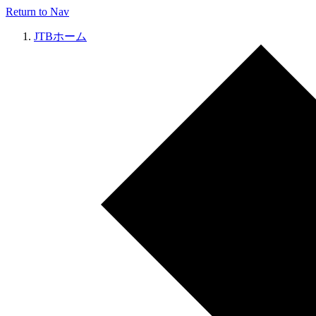
Return to Nav
JTBホーム