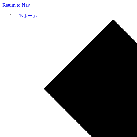
Return to Nav
JTBホーム