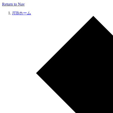
Return to Nav
JTBホーム