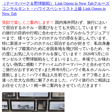
（テーマパーク＆野球観戦）
Link Opens in New Tab
クルーズ
コンサルタント・ハワイスペシャリスト上級
Link Opens in
New Tab
笑顔で楽しくご案内します！
国内海外問わず、旅行におい
て宿泊するホテル・宿選びをとても大切にしています！ そ
の旅行の目的や行程に合わせたカジュアルからラグジュアリ
ーまで、様々なランクのホテルでの滞在を楽しんでいます。
特に新規オープンのホテルに宿泊するのが好きで、私自身趣
味のライブ鑑賞のために全国各地を飛び回っているため、そ
の度にお気に入りのホテルを探しています！ 2026年5月にロ
サンゼルスで野球観戦をしてまいりました。本場でしか味わ
えない熱気に感動！アナハイムのテーマパークと合わせての
ご旅行がおすすめです♪また昨年9月にハワイ島＆ホノルルへ
渡航しました！ハワイ島は人生初でしたが、オアフ島とまた
違った壮大な自然に魅了されました。ハワイ旅行のご相談は
お任せください！精一杯ご案内をさせていただきます！