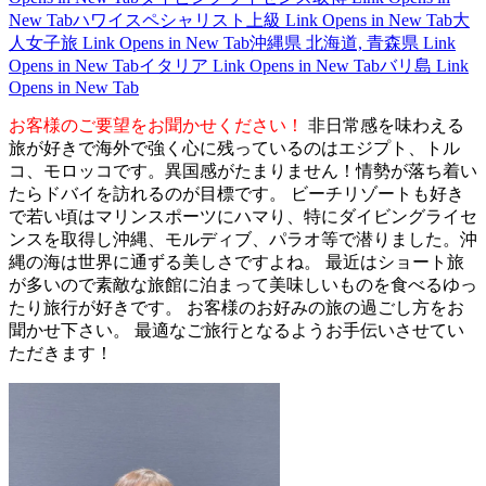
New Tab
ハワイスペシャリスト上級
Link Opens in New Tab
大
人女子旅
Link Opens in New Tab
沖縄県 北海道, 青森県
Link
Opens in New Tab
イタリア
Link Opens in New Tab
バリ島
Link
Opens in New Tab
お客様のご要望をお聞かせください！
非日常感を味わえる
旅が好きで海外で強く心に残っているのはエジプト、トル
コ、モロッコです。異国感がたまりません！情勢が落ち着い
たらドバイを訪れるのが目標です。 ビーチリゾートも好き
で若い頃はマリンスポーツにハマり、特にダイビングライセ
ンスを取得し沖縄、モルディブ、パラオ等で潜りました。沖
縄の海は世界に通ずる美しさですよね。 最近はショート旅
が多いので素敵な旅館に泊まって美味しいものを食べるゆっ
たり旅行が好きです。 お客様のお好みの旅の過ごし方をお
聞かせ下さい。 最適なご旅行となるようお手伝いさせてい
ただきます！