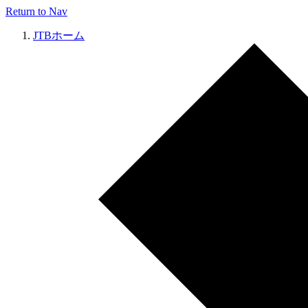
Return to Nav
JTBホーム