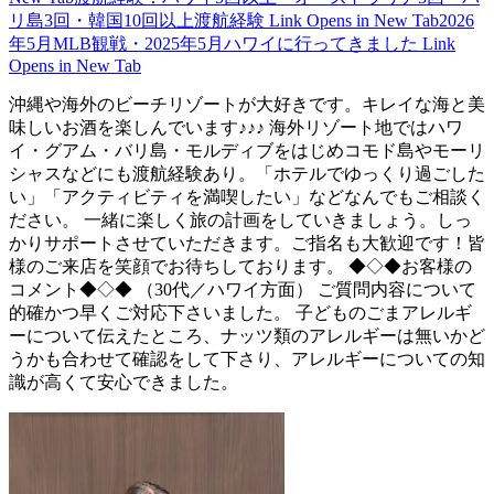
リ島3回・韓国10回以上渡航経験
Link Opens in New Tab
2026
年5月MLB観戦・2025年5月ハワイに行ってきました
Link
Opens in New Tab
沖縄や海外のビーチリゾートが大好きです。キレイな海と美
味しいお酒を楽しんでいます♪♪♪ 海外リゾート地ではハワ
イ・グアム・バリ島・モルディブをはじめコモド島やモーリ
シャスなどにも渡航経験あり。「ホテルでゆっくり過ごした
い」「アクティビティを満喫したい」などなんでもご相談く
ださい。 一緒に楽しく旅の計画をしていきましょう。しっ
かりサポートさせていただきます。ご指名も大歓迎です！皆
様のご来店を笑顔でお待ちしております。 ◆◇◆お客様の
コメント◆◇◆ （30代／ハワイ方面） ご質問内容について
的確かつ早くご対応下さいました。 子どものごまアレルギ
ーについて伝えたところ、ナッツ類のアレルギーは無いかど
うかも合わせて確認をして下さり、アレルギーについての知
識が高くて安心できました。