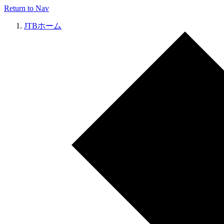
Return to Nav
JTBホーム