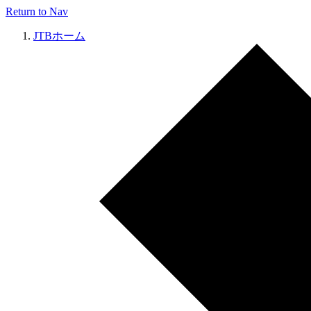
Return to Nav
JTBホーム