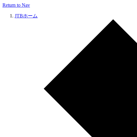
Return to Nav
JTBホーム