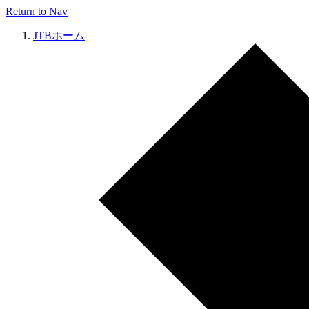
Return to Nav
JTBホーム