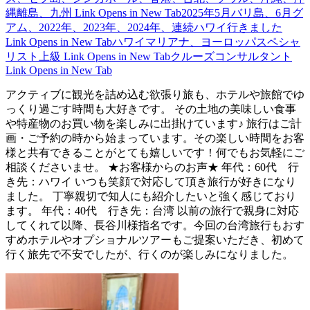
縄離島、九州
Link Opens in New Tab
2025年5月バリ島、6月グ
アム、2022年、2023年、2024年、連続ハワイ行きました
Link Opens in New Tab
ハワイマリアナ、ヨーロッパスペシャ
リスト上級
Link Opens in New Tab
クルーズコンサルタント
Link Opens in New Tab
アクティブに観光を詰め込む欲張り旅も、ホテルや旅館でゆ
っくり過ごす時間も大好きです。 その土地の美味しい食事
や特産物のお買い物を楽しみに出掛けています♪ 旅行はご計
画・ご予約の時から始まっています。その楽しい時間をお客
様と共有できることがとても嬉しいです！何でもお気軽にご
相談くださいませ。 ★お客様からのお声★ 年代：60代 行
き先：ハワイ いつも笑顔で対応して頂き旅行が好きになり
ました。 丁寧親切で知人にも紹介したいと強く感じており
ます。 年代：40代 行き先：台湾 以前の旅行で親身に対応
してくれて以降、長谷川様指名です。今回の台湾旅行もおす
すめホテルやオプショナルツアーもご提案いただき、初めて
行く旅先で不安でしたが、行くのが楽しみになりました。