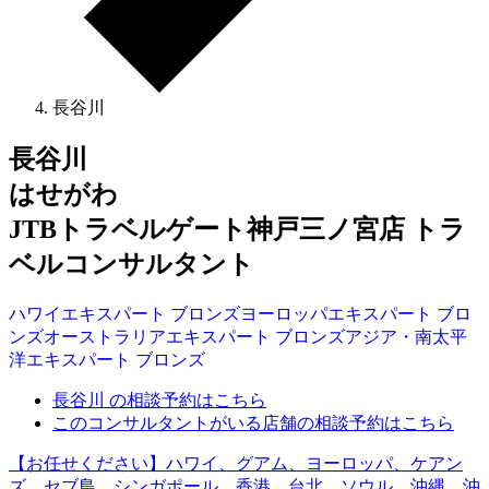
長谷川
長谷川
はせがわ
JTBトラベルゲート神戸三ノ宮店 トラ
ベルコンサルタント
ハワイ
エキスパート
ブロンズ
ヨーロッパ
エキスパート
ブロ
ンズ
オーストラリア
エキスパート
ブロンズ
アジア・南太平
洋
エキスパート
ブロンズ
長谷川 の相談予約はこちら
このコンサルタントがいる店舗の相談予約はこちら
【お任せください】ハワイ、グアム、ヨーロッパ、ケアン
ズ、セブ島、シンガポール、香港、台北、ソウル、沖縄、沖