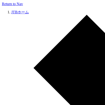
Return to Nav
JTBホーム