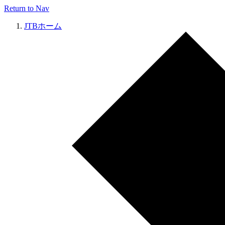
Return to Nav
JTBホーム